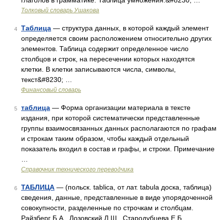
глаголов в грамматике. Таблица умножения.&#8230; …
Толковый словарь Ушакова
Таблица
— структура данных, в которой каждый элемент
4
определяется своим расположением относительно других
элементов. Таблица содержит определенное число
столбцов и строк, на пересечении которых находятся
клетки. В клетки записываются числа, символы,
текст&#8230; …
Финансовый словарь
таблица
— Форма организации материала в тексте
5
издания, при которой систематически представленные
группы взаимосвязанных данных располагаются по графам
и строкам таким образом, чтобы каждый отдельный
показатель входил в состав и графы, и строки. Примечание
…
Справочник технического переводчика
ТАБЛИЦА
— (польск. tablica, от лат. tabula доска, таблица)
6
сведения, данные, представленные в виде упорядоченной
совокупности, разделенные по строчкам и столбцам.
Райзберг Б.А., Лозовский Л.Ш., Стародубцева Е.Б..