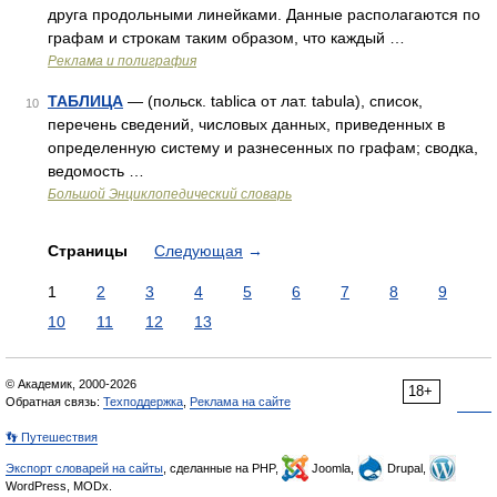
друга продольными линейками. Данные располагаются по
графам и строкам таким образом, что каждый …
Реклама и полиграфия
ТАБЛИЦА
— (польск. tablica от лат. tabula), список,
10
перечень сведений, числовых данных, приведенных в
определенную систему и разнесенных по графам; сводка,
ведомость …
Большой Энциклопедический словарь
Страницы
Следующая
→
1
2
3
4
5
6
7
8
9
10
11
12
13
© Академик, 2000-2026
18+
Обратная связь:
Техподдержка
,
Реклама на сайте
👣 Путешествия
Экспорт словарей на сайты
, сделанные на PHP,
Joomla,
Drupal,
WordPress, MODx.